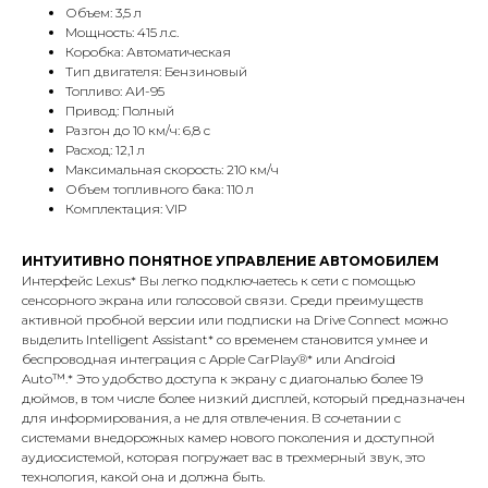
Объем: 3,5 л
Мощность: 415 л.с.
Коробка: Автоматическая
Тип двигателя: Бензиновый
Топливо: АИ-95
Привод: Полный
Разгон до 10 км/ч: 6,8 с
Расход: 12,1 л
Максимальная скорость: 210 км/ч
Объем топливного бака: 110 л
Комплектация: VIP
ИНТУИТИВНО ПОНЯТНОЕ УПРАВЛЕНИЕ АВТОМОБИЛЕМ
Интерфейс Lexus* Вы легко подключаетесь к сети с помощью
сенсорного экрана или голосовой связи. Среди преимуществ
активной пробной версии или подписки на Drive Connect можно
выделить Intelligent Assistant* со временем становится умнее и
беспроводная интеграция с Apple CarPlay®* или Android
Auto™.* Это удобство доступа к экрану с диагональю более 19
дюймов, в том числе более низкий дисплей, который предназначен
для информирования, а не для отвлечения. В сочетании с
системами внедорожных камер нового поколения и доступной
аудиосистемой, которая погружает вас в трехмерный звук, это
технология, какой она и должна быть.