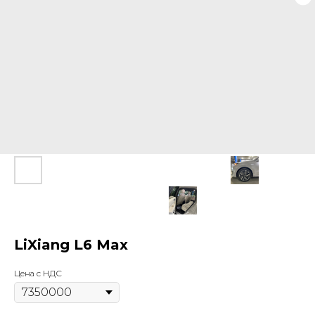
LiXiang L6 Max
Цена с НДС