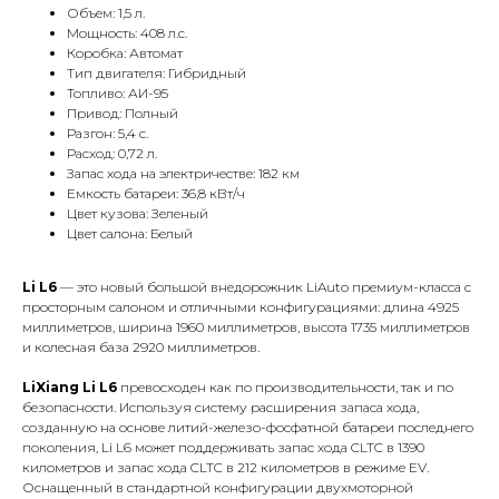
Объем: 1,5 л.
Мощность: 408 л.с.
Коробка: Автомат
Тип двигателя: Гибридный
Топливо: АИ-95
Привод: Полный
Разгон: 5,4 с.
Расход: 0,72 л.
Запас хода на электричестве: 182 км
Емкость батареи: 36,8 кВт/ч
Цвет кузова: Зеленый
Цвет салона: Белый
Li L6
— это новый большой внедорожник LiAuto премиум-класса с
просторным салоном и отличными конфигурациями: длина 4925
миллиметров, ширина 1960 миллиметров, высота 1735 миллиметров
и колесная база 2920 миллиметров.
LiXiang Li L6
превосходен как по производительности, так и по
безопасности. Используя систему расширения запаса хода,
созданную на основе литий-железо-фосфатной батареи последнего
поколения, Li L6 может поддерживать запас хода CLTC в 1390
километров и запас хода CLTC в 212 километров в режиме EV.
Оснащенный в стандартной конфигурации двухмоторной