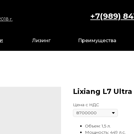
+7(989) 84
+7 9
018 г.
018 г.
ги
ги
Лизинг
Лизинг
Преимущества
Преимущества
Lixiang L7 Ultra
Цена с НДС
Объем: 1,5 л.
Мощность: 449 л.с.