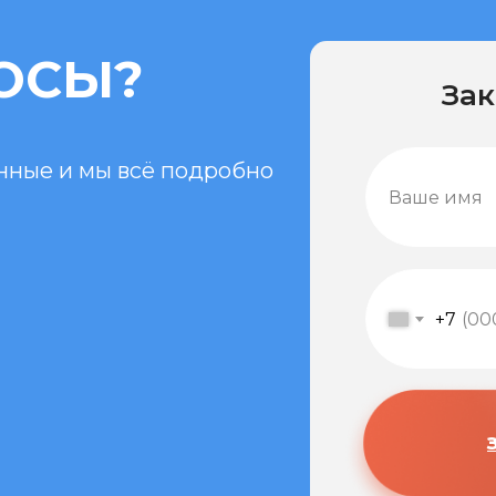
ОСЫ?
Зак
анные и мы всё подробно
+7