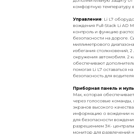
дополнительную защиту от
комфортную температуру в
Управление
: Li L7 обору
вождения Full-Stack Li AD 
контроль и функцию распо
безопасности на дороге. С
миллиметрового диапазона
избегания столкновений, 2
окружения автомобиля. 2 
обеспечивают дополнител
помогая Li L7 оставаться 
безопасность для водителя
Приборная панель и мул
Max, которая обеспечивае
через голосовые команды, 
экранов высокого качеств
информацию о вождении на
для безопасности вождения
разрешением 3К- центральн
монитор для развлечений н