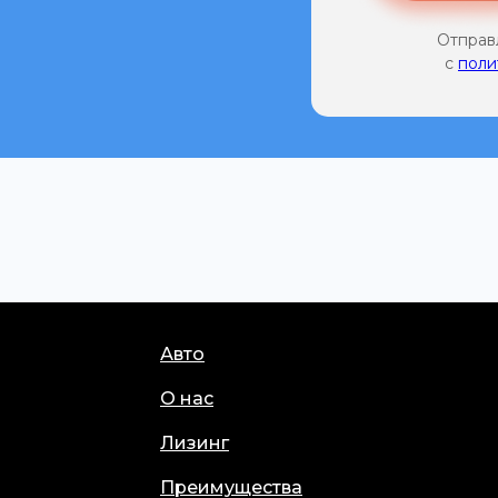
Отправ
с
поли
Авто
О нас
Лизинг
Преимущества