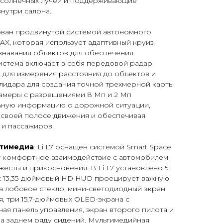
 солнечных лучей и поддерживающие
нутри салона.
дован продвинутой системой автономного
MAX, которая использует адаптивный круиз-
знавания объектов для обеспечения
истема включает в себя передовой радар
 для измерения расстояния до объектов и
 лидара для создания точной трехмерной карты
камеры с разрешениями 8 Мп и 2 Мп
ьную информацию о дорожной ситуации,
на своей полосе движения и обеспечивая
 и пассажиров.
ьтимедиа
: Li L7 оснащен системой Smart Space
т комфортное взаимодействие с автомобилем
жесты и прикосновения. В Li L7 установлено 5
а: 13,35-дюймовый HD HUD проецирует важную
 лобовое стекло, мини-светодиодный экран
, три 15,7-дюймовых OLED-экрана с
ая панель управления, экран второго пилота и
а заднем ряду сидений. Мультимедийная