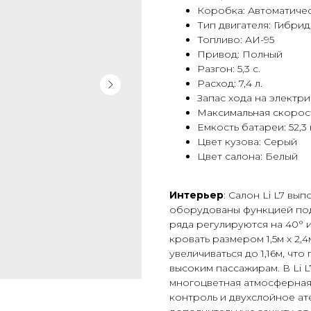
Коробка: Автоматиче
Тип двигателя: Гибри
Топливо: АИ-95
Привод: Полный
Разгон: 5,3 с.
Расход: 7,4 л.
Запас хода на электри
Максимальная скорост
Емкость батареи: 52,3 
Цвет кузова: Серый
Цвет салона: Белый
Интерьер
: Салон Li L7 вы
оборудованы функцией под
ряда регулируются на 40°
кровать размером 1,5м x 2,
увеличиваться до 1,16м, чт
высоким пассажирам. В Li 
многоцветная атмосферная 
контроль и двухслойное а