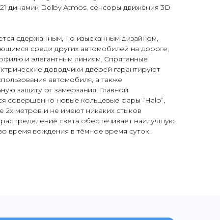
 21 динамик Dolby Atmos, сенсоры движения 3D
чается сдержанным, но изысканным дизайном,
яющимся среди других автомобилей на дороге,
офилю и элегантным линиям. Спрятанные
ктрические доводчики дверей гарантируют
пользования автомобиля, а также
ую защиту от замерзания. Главной
ся совершенно новые кольцевые фары “Halo”,
 2х метров и не имеют никаких стыков
распределение света обеспечивает наилучшую
во время вождения в тёмное время суток.