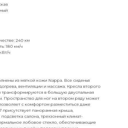
ская
дный
честве: 240 км
ь: 180 км/ч
кВт/ч
полнены из мягкой кожи Nappa. Все сиденья
огрева, вентиляции и массажа. Кресла второго
 и трансформируются в большую двуспальная
4м. Пространство для ног на втором ряду может
о позволяет с комфортом разместиться даже
L7 присутствует панорамная крыша,
подсветка салона, трехзонный климат-
термальное лобовое стекло, обеспечивающие