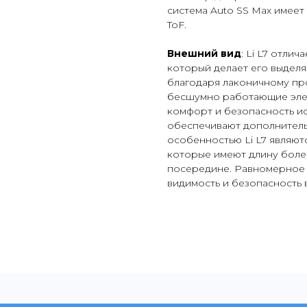
система Auto SS Max имеет
ToF.
Внешний вид
: Li L7 отли
который делает его выдел
благодаря лаконичному пр
бесшумно работающие эле
комфорт и безопасность ис
обеспечивают дополнительн
особенностью Li L7 являют
которые имеют длину более
посередине. Равномерное 
видимость и безопасность 