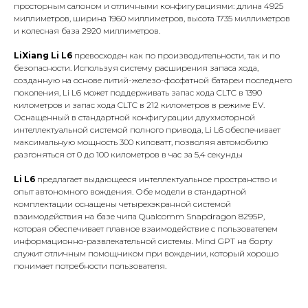
просторным салоном и отличными конфигурациями: длина 4925
миллиметров, ширина 1960 миллиметров, высота 1735 миллиметров
и колесная база 2920 миллиметров.
LiXiang Li L6
превосходен как по производительности, так и по
безопасности. Используя систему расширения запаса хода,
созданную на основе литий-железо-фосфатной батареи последнего
поколения, Li L6 может поддерживать запас хода CLTC в 1390
километров и запас хода CLTC в 212 километров в режиме EV.
Оснащенный в стандартной конфигурации двухмоторной
интеллектуальной системой полного привода, Li L6 обеспечивает
максимальную мощность 300 киловатт, позволяя автомобилю
разгоняться от 0 до 100 километров в час за 5,4 секунды
Li L6
предлагает выдающееся интеллектуальное пространство и
опыт автономного вождения. Обе модели в стандартной
комплектации оснащены четырехэкранной системой
взаимодействия на базе чипа Qualcomm Snapdragon 8295P,
которая обеспечивает плавное взаимодействие с пользователем
информационно-развлекательной системы. Mind GPT на борту
служит отличным помощником при вождении, который хорошо
понимает потребности пользователя.