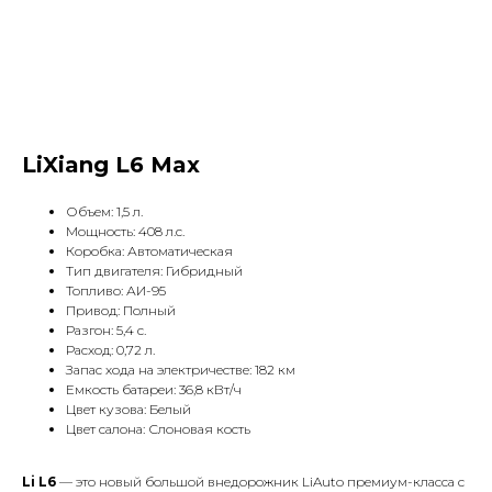
LiXiang L6 Max
Объем: 1,5 л.
Мощность: 408 л.с.
Коробка: Автоматическая
Тип двигателя: Гибридный
Топливо: АИ-95
Привод: Полный
Разгон: 5,4 с.
Расход: 0,72 л.
Запас хода на электричестве: 182 км
Емкость батареи: 36,8 кВт/ч
Цвет кузова: Белый
Цвет салона: Слоновая кость
Li L6
— это новый большой внедорожник LiAuto премиум-класса с