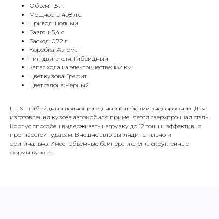
Объем: 1,5 л.
Мощность: 408 л.с.
Привод: Полный
Разгон: 5,4 с.
Расход: 0,72 л
Коробка: Автомат
Тип двигателя: Гибридный
Запас хода на электричестве: 182 км.
Цвет кузова: Графит
Цвет салона: Черный
LI L6 – гибридный полноприводный китайский внедорожник. Для
изготовления кузова автомобиля применяется сверхпрочная сталь.
Корпус способен выдерживать нагрузку до 12 тонн и эффективно
противостоит ударам. Внешне авто выглядит стильно и
оригинально. Имеет объемные бампера и слегка скругленные
формы кузова.