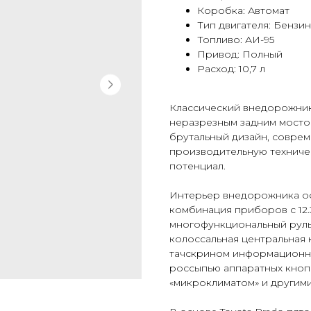
Коробка: Автомат
Тип двигателя: Бензи
Топливо: АИ-95
Привод: Полный
Расход: 10,7 л
Классический внедорожник
неразрезным задним мосто
брутальный дизайн, соврем
производительную техниче
потенциал.
Интерьер внедорожника оф
комбинация приборов с 12.
многофункциональный руль
колоссальная центральная 
тачскрином информационно
россыпью аппаратных кноп
«микроклиматом» и другим