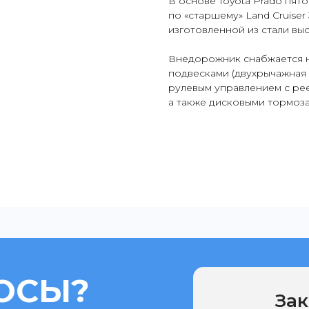
В основе Toyota Prado пят
по «старшему» Land Cruiser
изготовленной из стали вы
Внедорожник снабжается н
подвесками (двухрычажная 
рулевым управлением с ре
а также дисковыми тормоза
ОСЫ?
Зак