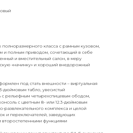
новый
 полноразмерного класса с рамным кузовом,
м и полным приводом, сочетающий в себе
енный и вместительный салон, в меру
скую «начинку» и хороший внедорожный
ормлен под стать внешности – виртуальная
3-дюймовым табло, увесистый
 с рельефным четырехспицевым ободом,
консоль с цветным 8- или 12.3-дюймовым
-развлекательного комплекса и целой
ок и переключателей, заведующих
и второстепенными функциями