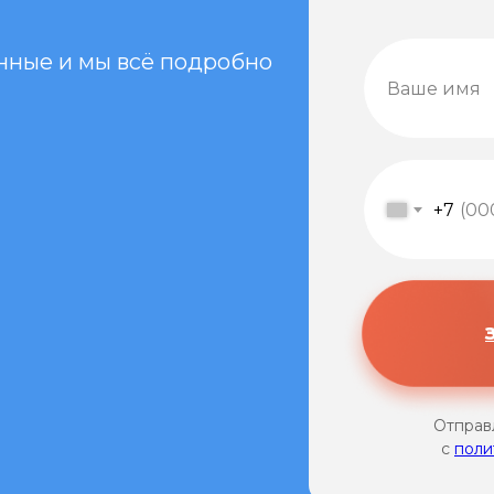
анные и мы всё подробно
+7
Отправ
с
поли