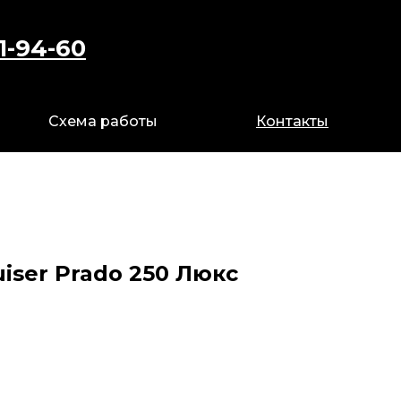
1-94-60
89 841 94 60
Схема работы
Схема работы
Контакты
Контакты
uiser Prado 250 Люкс