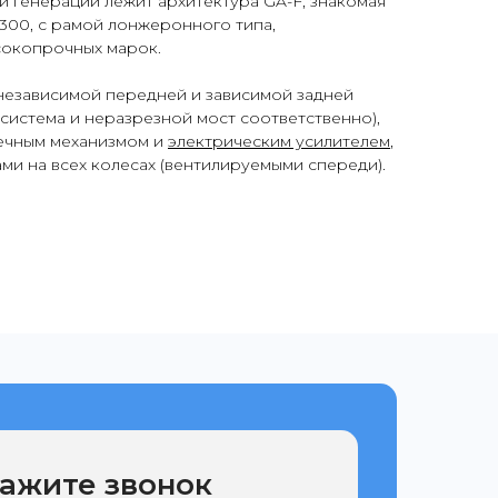
ой генерации лежит архитектура GA-F, знакомая
 300, с рамой лонжеронного типа,
сокопрочных марок.
езависимой передней и зависимой задней
система и неразрезной мост соответственно),
ечным механизмом и
электрическим усилителем
,
ми на всех колесах (вентилируемыми спереди).
ажите звонок