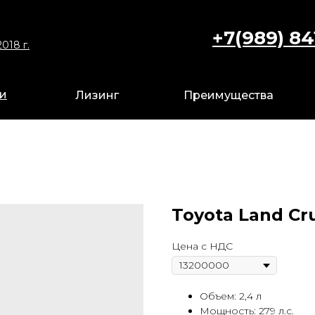
+7(989) 84
+7 9
018 г.
018 г.
ги
ги
Лизинг
Лизинг
Преимущества
Преимущества
Toyota Land Cr
Цена с НДС
Объем: 2,4 л
Мощность: 279 л.с.