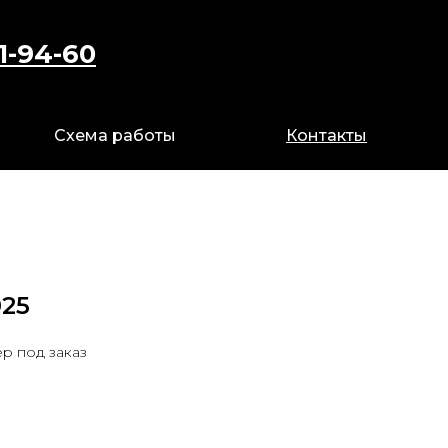
1-94-60
89 841 94 60
Схема работы
Схема работы
Контакты
Контакты
025
р под заказ