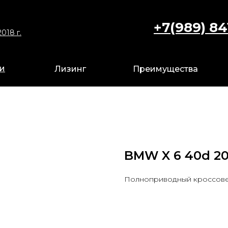
+7(989) 84
+7 9
018 г.
018 г.
ги
ги
Лизинг
Лизинг
Преимущества
Преимущества
BMW X 6 40d 2
Полноприводный кроссове