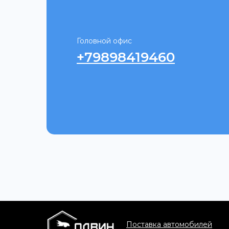
Головной офис
+79898419460
Поставка автомобилей