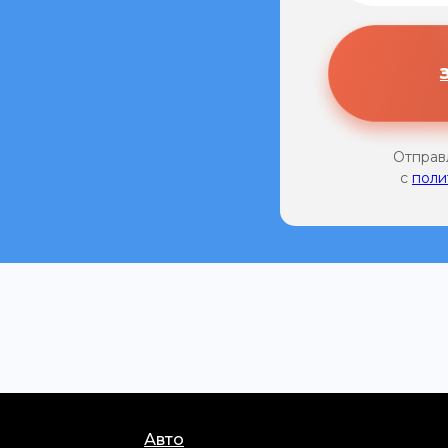
Отправ
с
поли
Авто